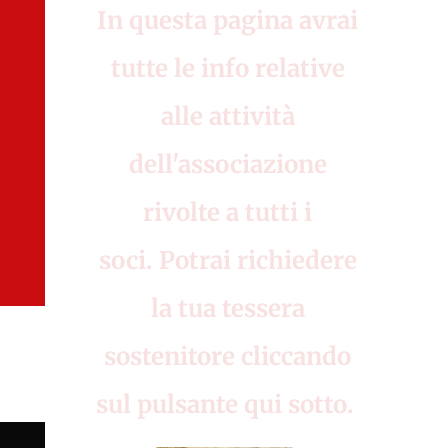
In questa pagina avrai
tutte le info relative
alle attività
dell'associazione
rivolte a tutti i
soci.
Potrai richiedere
la tua tessera
sostenitore cliccando
sul pulsante qui sotto.