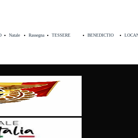
O
Natale
Rassegna
TESSERE
BENEDICTIO
LOCA
di
Stampa
SOSTENITORI
VRBI