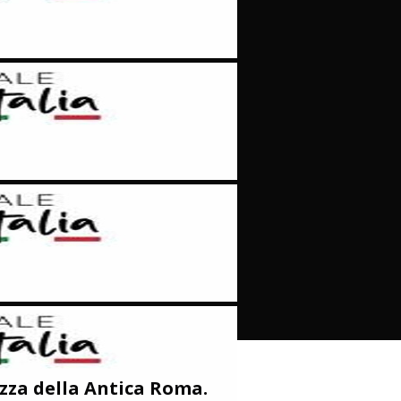
Roma
Index
nel
zza della Antica Roma.
Mondo